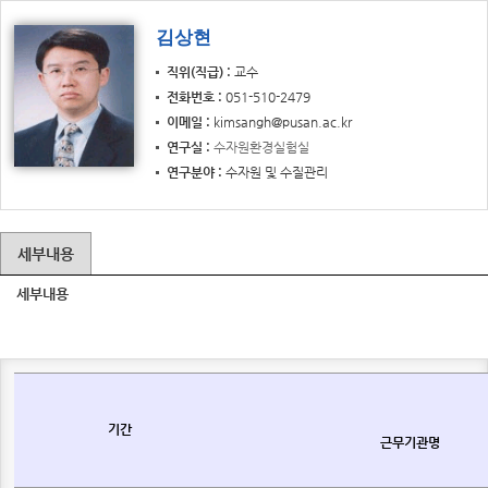
김상현
직위(직급)
교수
전화번호
051-510-2479
이메일
kimsangh@pusan.ac.kr
연구실
수자원환경실험실
연구분야
수자원 및 수질관리
세부내용
세부내용
기간
근무기관명