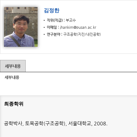
김정한
직위(직급)
부교수
이메일
jhankim@pusan.ac.kr
연구분야
구조공학(지진/내진공학)
세부내용
세부내용
최종학위
공학박사
,
토목공학
(
구조공학
),
서울대학교
, 2008.