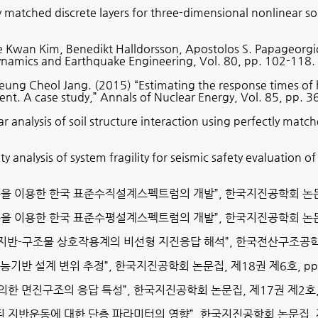
 matched discrete layers for three-dimensional nonlinear soi
 Kwan Kim, Benedikt Halldorsson, Apostolos S. Papageorgiou
Dynamics and Earthquake Engineering, Vol. 80, pp. 102-118.
ung Cheol Jang. (2015) “Estimating the response times of
ent. A case study,” Annals of Nuclear Energy, Vol. 85, pp. 3
analysis of soil structure interaction using perfectly match
y analysis of system fragility for seismic safety evaluation 
록을 이용한 한국 표준수직설계스펙트럼의 개발
”,
한국지진공학회 논
록을 이용한 한국 표준수평설계스펙트럼의 개발
”,
한국지진공학회 논
지반
-
구조물 상호작용계의 비선형 지진응답 해석
”,
한국전산구조공학
능기반 설계 변위 추정
”,
한국지진공학회 논문집
,
제
18
권 제
6
호
, p
의한 면진구조의 응답 특성
”,
한국지진공학회 논문집
,
제
17
권 제
2
호
 지반운동에 대한 단층 파라미터의 영향
”,
한국지진공학회 논문집
,