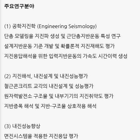
주요연구분야
(1)
공학지진학
(Engineering Seismology)
단층 모델링을 지진파 생성 및 근단층지반운동 특성 연구
설계지반운동 기준 개발 및 확률론적 지진재해도 평가
지진응답해석을 위한 입력지반운동의 가속도 시간이력 생성
(2)
지진해석
,
내진설계 및 내진성능평가
철근콘크리트 교각의 내진설계 및 성능평가
원자력발전소 구조물 및 내부기기의 지진취약도 평가
지반증폭 해석 및 지반
-
구조물 상호작용 해석
(3)
내진성능향상
면진시스템을 적용한 지진응답 평가