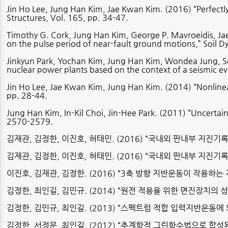
Jin Ho Lee, Jung Han Kim, Jae Kwan Kim. (2016) “Perfectly
Structures, Vol. 165, pp. 34-47.
Timothy G. Cork, Jung Han Kim, George P. Mavroeidis, Jae
on the pulse period of near-fault ground motions,” Soil 
Jinkyun Park, Yochan Kim, Jung Han Kim, Wondea Jung, Se
nuclear power plants based on the context of a seismic ev
Jin Ho Lee, Jae Kwan Kim, Jung Han Kim. (2014) “Nonlinear 
pp. 28-44.
Jung Han Kim, In-Kil Choi, Jin-Hee Park. (2011) “Uncertaint
2570-2579.
김재관
,
김정한
,
이진호
,
허태민
. (2016) “
국내외 판내부 지진기
김재관
,
김정한
,
이진호
,
허태민
. (2016) “
국내외 판내부 지진기
이진호
,
김재관
,
김정한
. (2016) “3
축 방향 지반운동이 작용하는 
김정한
,
최인길
,
김민규
. (2014) “
원전 적용을 위한 면진장치의 성
김정한
,
김민규
,
최인길
. (2013) “
스펙트럼 적합 입력지반운동에 
김정한
,
서정문
,
최인길
. (2012) “
추계학적 그린함수법으로 합성된