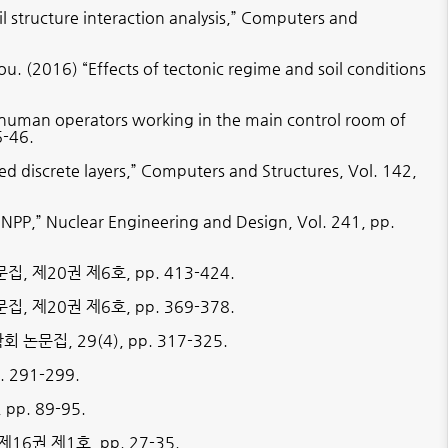
l structure interaction analysis,” Computers and
. (2016) “Effects of tectonic regime and soil conditions
 human operators working in the main control room of
6-46.
ed discrete layers,” Computers and Structures, Vol. 142,
of NPP,” Nuclear Engineering and Design, Vol. 241, pp.
문집
,
제
20
권 제
6
호
, pp. 413-424.
문집
,
제
20
권 제
6
호
, pp. 369-378.
회 논문집
, 29(4), pp. 317-325.
p. 291-299.
, pp. 89-95.
제
16
권 제
1
호
, pp. 27-35.